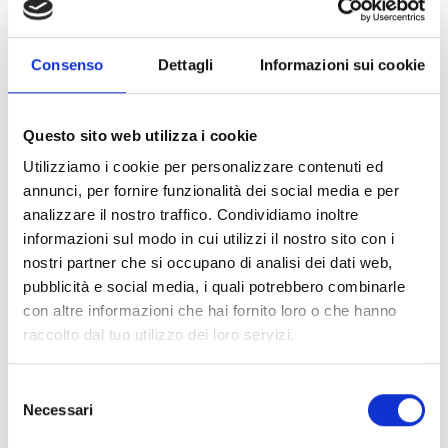
Impianti Ascensore
Regolamento Per la Certificazione Di
Consenso
Dettagli
Informazioni sui cookie
Attrezzature A Pressione PED
Regolamento Verifiche PA-SA Ascensori
Questo sito web utilizza i cookie
Regolamento Per La Certificazione Direttiva
Utilizziamo i cookie per personalizzare contenuti ed
Rumore
annunci, per fornire funzionalità dei social media e per
analizzare il nostro traffico. Condividiamo inoltre
Regolamento Per La Verifica Delle Attrezzature
informazioni sul modo in cui utilizzi il nostro sito con i
A Pressione Trasportabili TPED
nostri partner che si occupano di analisi dei dati web,
pubblicità e social media, i quali potrebbero combinarle
Regolamento Giunzioni Permanenti e Personale
con altre informazioni che hai fornito loro o che hanno
Addetto
raccolto dal tuo utilizzo dei loro servizi.
Regolamento Verifica SG Per La Garanzia Della
Parità Di Genere
Selezione
Necessari
del
Regolamento Per La Certificazione Industria
consenso
4.0