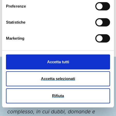
Preferenze
Regolamento Ispezioni Type Approval
Regolamento Per Lo Svolgimento Di Audit In
Statistiche
Remoto
Informativa Candidato
Marketing
Accetta tutti
Siamo pronti ad
Accetta selezionati
ascoltarti
Rifiuta
Il nostro è un settore tecnico e molto
complesso, in cui dubbi, domande e