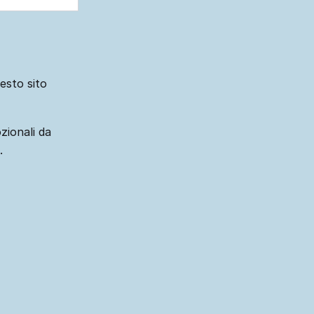
uesto sito
zionali da
.