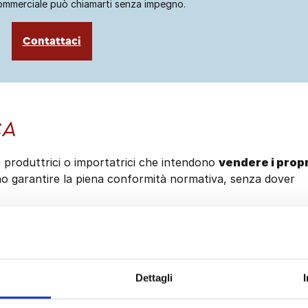
ommerciale può chiamarti senza impegno.
Contattaci
CA
de produttrici o importatrici che intendono
vendere i propr
o garantire la piena conformità normativa, senza dover
Gruppo Fincasale, possiamo assistere anche le imprese del
nformità UKCA in tutti i casi in cui non sia richiesto
Dettagli