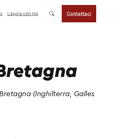
us
Lavora con noi
Contattaci
Bretagna
retagna (Inghilterra, Galles