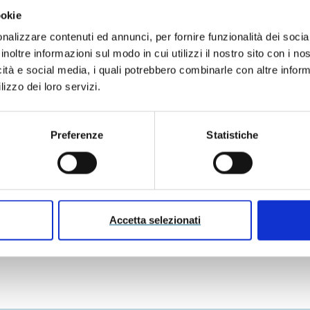
Certificazioni
ookie
Direttiva Rumore
nalizzare contenuti ed annunci, per fornire funzionalità dei socia
La Direttiva Rumore 2000/14/CE impone
inoltre informazioni sul modo in cui utilizzi il nostro sito con i n
le
la marcatura di rumorosità per 57 tipi di
icità e social media, i quali potrebbero combinarle con altre inform
messe
attrezzature e macchine utilizzate
lizzo dei loro servizi.
all’aperto.
Preferenze
Statistiche
a certificazione CE e UKCA attraverso la
cations UK.
Accetta selezionati