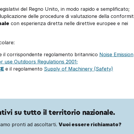
 legislativi del Regno Unito, in modo rapido e semplificato;
 duplicazione delle procedure di valutazione della conformit
nale
con esperienza diretta nelle direttive europee e nei
colare:
e il corrispondente regolamento britannico
Noise Emission
r use Outdoors Regulations 2001;
CE
e il regolamento
Supply of Machinery (Safety)
ivi su tutto il territorio nazionale.
amo pronti ad ascoltarti.
Vuoi essere richiamato?