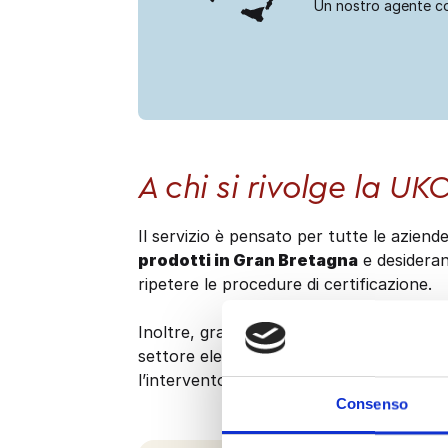
Un nostro agente c
A chi si rivolge la UK
Il servizio è pensato per tutte le azien
prodotti in Gran Bretagna
e desideran
ripetere le procedure di certificazione.
Inoltre, grazie al supporto tecnico del 
settore elettrico per la verifica della co
l’intervento di un organismo notificato.
Consenso