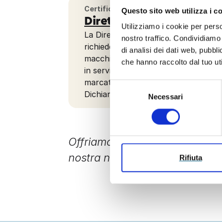
Certificazioni
Questo sito web utilizza i c
Direttiva Macchine
Utilizziamo i cookie per perso
La Direttiva Macchine 2006/42/CE
nostro traffico. Condividiamo 
richiede ai costruttori di apporre sul
di analisi dei dati web, pubbl
macchine, immesse sul mercato o 
che hanno raccolto dal tuo uti
in servizio per utilizzo proprio, la
marcatura CE e di redigere la
Selezione
Dichiarazione CE di conformità.
Necessari
del
consenso
Offriamo un percorso di doppi
nostra nuova sede ECO Certifi
Rifiuta