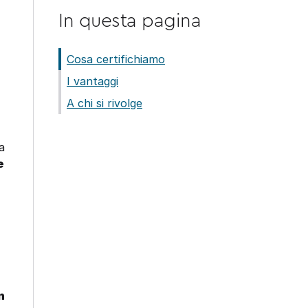
In questa pagina
Cosa certifichiamo
I vantaggi
A chi si rivolge
a
e
n