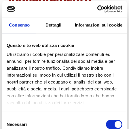
normativo
Consenso
Dettagli
Informazioni sui cookie
L’
art. I
della
Direttiva Macchine 2006/42/CE
identifica i prodotti che devono essere considerate
“macchine” e ne stabilisce il rispetto dei requisiti
Questo sito web utilizza i cookie
essenziali di sicurezza e di tutela della salute.
Utilizziamo i cookie per personalizzare contenuti ed
L’
art. 12
della Direttiva descrive le procedure di
annunci, per fornire funzionalità dei social media e per
valutazione della conformità che devono essere
analizzare il nostro traffico. Condividiamo inoltre
seguite dal fabbricante al fine di dimostrare
informazioni sul modo in cui utilizzi il nostro sito con i
l’effettiva conformità della macchina ai requisiti
nostri partner che si occupano di analisi dei dati web,
della direttiva.
pubblicità e social media, i quali potrebbero combinarle
con altre informazioni che hai fornito loro o che hanno
L’
art. 12
prevede tre procedure in funzione della
raccolto dal tuo utilizzo dei loro servizi.
tipologia di macchina e in funzione del fatto che
sia o meno elencata nell’Allegato IV.
Selezione
Necessari
del