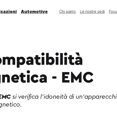
icazioni
Automotive
Chi siamo
Le nostre sedi
Foc
mpatibilità
netica - EMC
EMC
si verifica l’idoneità di un’apparecc
gnetico.