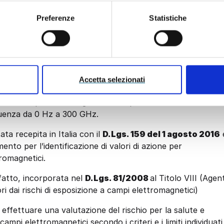
Preferenze
Statistiche
normativo
 2013, che ha abrogato la precedente Direttiva
Accetta selezionati
di sicurezza e di salute relative all’esposizione dei
i fisici (campi elettromagnetici) con particolare riferimento
equenza da 0 Hz a 300 GHz.
ata recepita in Italia con il
D.Lgs. 159 del 1 agosto 2016
ento per l’identificazione di valori di azione per
tromagnetici.
i fatto, incorporata nel
D.Lgs. 81/2008
al Titolo VIII (Agent
ri dai rischi di esposizione a campi elettromagnetici)
 effettuare una valutazione del rischio per la salute e
ampi elettromagnetici secondo i criteri e i limiti individuati