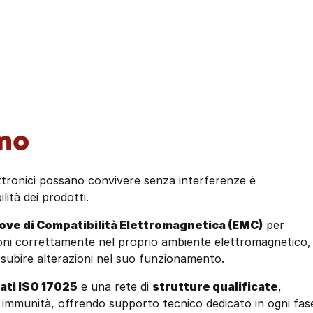
azioni e le ispezioni che servono per legge, gestite con sem
amo
elettronici possano convivere senza interferenze è
lità dei prodotti.
ve di Compatibilità Elettromagnetica (EMC)
per
oni correttamente nel proprio ambiente elettromagnetico,
a subire alterazioni nel suo funzionamento.
ati ISO 17025
e una rete di
strutture qualificate
,
e immunità, offrendo supporto tecnico dedicato in ogni fas