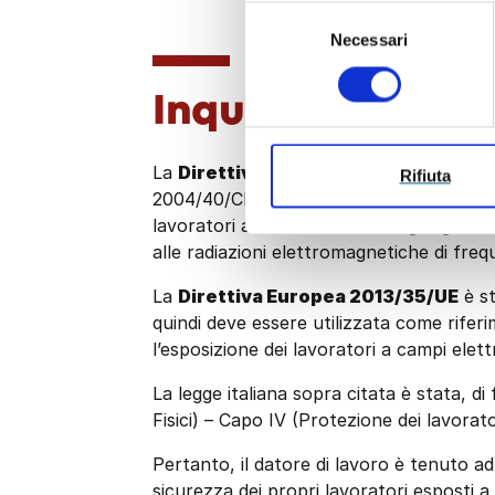
Selezione
Necessari
del
consenso
Inquadramento 
La
Direttiva 2013/35/UE
del 26 giugno
Rifiuta
2004/40/CE, indica le prescrizioni minime 
lavoratori ai rischi derivanti dagli agent
alle radiazioni elettromagnetiche di fr
La
Direttiva Europea 2013/35/UE
è st
quindi deve essere utilizzata come riferim
l’esposizione dei lavoratori a campi elet
La legge italiana sopra citata è stata, d
Fisici) – Capo IV (Protezione dei lavorato
Pertanto, il datore di lavoro è tenuto ad
sicurezza dei propri lavoratori esposti a c