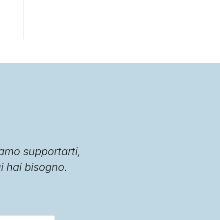
amo supportarti,
ui hai bisogno.