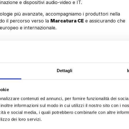
nazione e dispositivi audio-video e IT.
nologie più avanzate, accompagniamo i produttori nella
ndo il percorso verso la
Marcatura CE
e assicurando che
 europeo e internazionale.
one e i criteri per la valutazione del rischio da CEM nei
Dettagli
ookie
nalizzare contenuti ed annunci, per fornire funzionalità dei socia
 nei luoghi di lavoro, aiutando le aziende a
inoltre informazioni sul modo in cui utilizzi il nostro sito con i n
propri collaboratori
.
icità e social media, i quali potrebbero combinarle con altre inform
lizzo dei loro servizi.