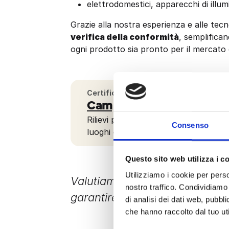
elettrodomestici, apparecchi di illumi
Grazie alla nostra esperienza e alle tec
verifica della conformità
, semplifica
ogni prodotto sia pronto per il mercato
Certificazioni
Campi Elettromagnetici
Rilievi per definire limiti di esposizi
Consenso
luoghi di lavoro.
Questo sito web utilizza i c
Utilizziamo i cookie per perso
Valutiamo l’esposizione ai CEM
nostro traffico. Condividiamo 
garantire ambienti sicuri per i 
di analisi dei dati web, pubbl
che hanno raccolto dal tuo uti