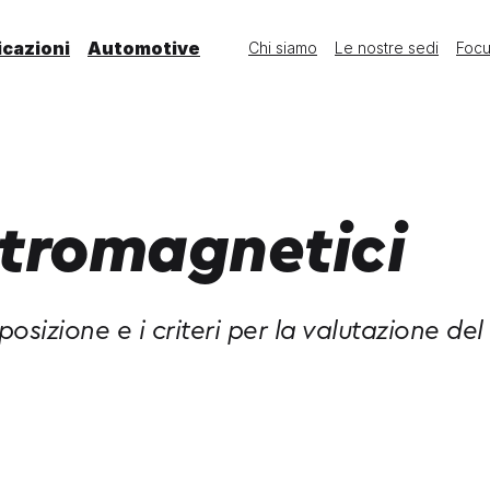
icazioni
Automotive
Chi siamo
Le nostre sedi
Foc
ttromagnetici
esposizione e i criteri per la valutazione d
valore, sicurezza e credibilità al tuo lavoro.