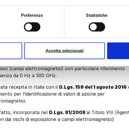
Preferenze
Statistiche
normativo
Accetta selezionati
 2013, che ha abrogato la precedente Direttiva
di sicurezza e di salute relative all’esposizione dei
i fisici (campi elettromagnetici) con particolare riferimento
equenza da 0 Hz a 300 GHz.
ata recepita in Italia con il
D.Lgs. 159 del 1 agosto 2016
ento per l’identificazione di valori di azione per
tromagnetici.
i fatto, incorporata nel
D.Lgs. 81/2008
al Titolo VIII (Agent
ri dai rischi di esposizione a campi elettromagnetici)