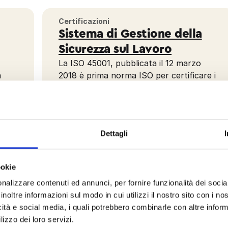
Certificazioni
Sistema di Gestione della
Sicurezza sul Lavoro
La ISO 45001, pubblicata il 12 marzo
a
2018 è prima norma ISO per certificare i
 22
sistemi di gestione per la salute e
 per
sicurezza sul lavoro. Essa è stata
emendata nel 2023 con l’introduzione
delle disposizioni legislative nazionali e
Dettagli
nel 2024 per l’introduzione dei requisiti
relativi ai cambiamenti climatici.
ookie
nalizzare contenuti ed annunci, per fornire funzionalità dei socia
inoltre informazioni sul modo in cui utilizzi il nostro sito con i n
 nei luoghi di lavoro, aiutando le aziende a
icità e social media, i quali potrebbero combinarle con altre inform
propri collaboratori
.
lizzo dei loro servizi.