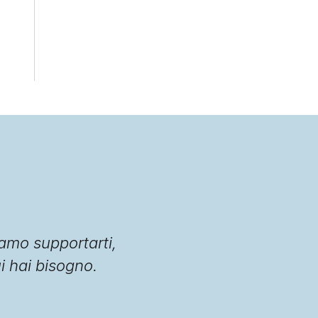
amo supportarti,
ui hai bisogno.