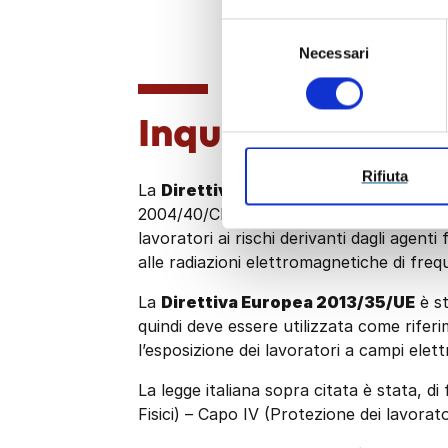
Selezione
Necessari
del
consenso
Inquadramento 
Rifiuta
La
Direttiva 2013/35/UE
del 26 giugno
2004/40/CE, indica le prescrizioni minime 
lavoratori ai rischi derivanti dagli agent
alle radiazioni elettromagnetiche di fr
La
Direttiva Europea 2013/35/UE
è st
quindi deve essere utilizzata come riferim
l’esposizione dei lavoratori a campi elet
La legge italiana sopra citata è stata, d
Fisici) – Capo IV (Protezione dei lavorato