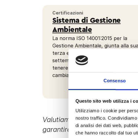
Certificazioni
Sistema di Gestione
Ambientale
La norma ISO 14001:2015 per la
Gestione Ambientale, giunta alla su
terza edizione, è entrata in vigore il
settembre 2015, emendata nel 2024
tenere conto dei requisiti sui
cambiamenti climatici.
Consenso
Questo sito web utilizza i c
Utilizziamo i cookie per perso
nostro traffico. Condividiamo 
Valutiamo l’esposizione ai CEM
di analisi dei dati web, pubbl
garantire ambienti sicuri per i 
che hanno raccolto dal tuo uti