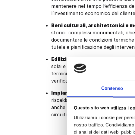
mantenere nel tempo l’efficienza del
l’investimento economico del cliente
Beni culturali, architettonici e 
storici, complessi monumentali, chies
documentare le condizioni termiche 
tutela e pianificazione degli intervent
Edilizia e involucro dell’edificio:
solai e ambienti interni, utile per la r
termici, il controllo dei serramenti, i
verifica delle migliorie ottenute dopo
Consenso
Impianti di climatizzazione e dist
riscaldamento, raffrescamento, ventil
anche per il controllo post installazi
Questo sito web utilizza i c
circuiti, la verifica della corretta p
Utilizziamo i cookie per perso
nostro traffico. Condividiamo 
di analisi dei dati web, pubbl