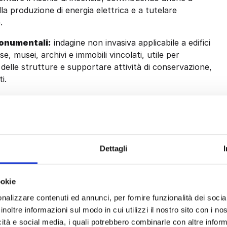
la produzione di energia elettrica e a tutelare
.
monumentali:
indagine non invasiva applicabile a edifici
e, musei, archivi e immobili vincolati, utile per
delle strutture e supportare attività di conservazione,
i.
applicazione su pareti, coperture, facciate, serramenti,
icerca di perdite e infiltrazioni, l’individuazione di ponti
l supporto alla valutazione energetica dell’edificio e la
 interventi di ristrutturazione.
Dettagli
ribuzione fluidi:
indagine applicabile a impianti di
azione, tubazioni, collettori e reti di distribuzione, utile
one di impianti radianti a pavimento, la ricerca di perdite ne
ookie
osa e della distribuzione uniforme del calore.
nalizzare contenuti ed annunci, per fornire funzionalità dei socia
inoltre informazioni sul modo in cui utilizzi il nostro sito con i n
icità e social media, i quali potrebbero combinarle con altre inform