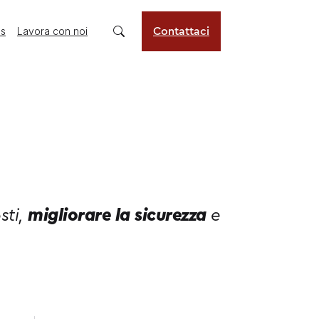
us
Lavora con noi
Contattaci
sti,
migliorare la sicurezza
e