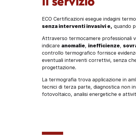
Il servizio
ECO Certificazioni esegue indagini term
senza interventi invasivi e,
quando po
Attraverso termocamere professionali v
indicare
anomalie
,
inefficienze
,
sovr
controllo termografico fornisce evidenze
eventuali interventi correttivi, senza che
progettazione.
La termografia trova applicazione in ambit
tecnici di terza parte, diagnostica non inv
fotovoltaico, analisi energetiche e attivi