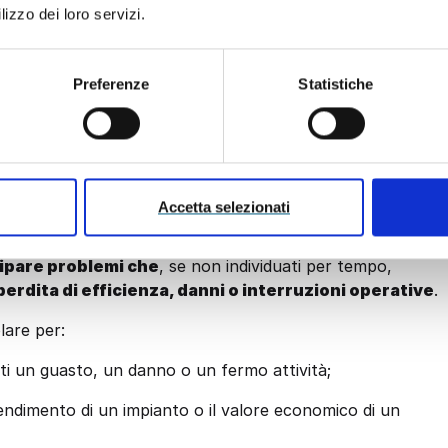
lizzo dei loro servizi.
Preferenze
Statistiche
re
una termografia
na verifica rapida e non invasiva
, svolta con
Accetta selezionati
e se approfondire una criticità, programmare interventi,
re l’efficacia di lavori già eseguiti. Il valore dell’indagin
icipare problemi che
, se non individuati per tempo,
erdita di efficienza, danni o interruzioni operative
.
olare per:
ti un guasto, un danno o un fermo attività;
endimento di un impianto o il valore economico di un