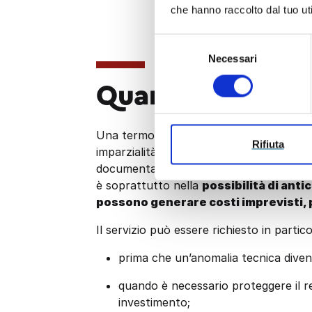
che hanno raccolto dal tuo uti
Selezione
Necessari
del
consenso
Quando richiede
Una termografia è utile
quando serve u
Rifiuta
imparzialità di valutazione, per decider
documentare lo stato di un bene o conferma
è soprattutto nella
possibilità di ant
possono generare costi imprevisti, p
Il servizio può essere richiesto in partic
prima che un’anomalia tecnica diven
quando è necessario proteggere il r
investimento;