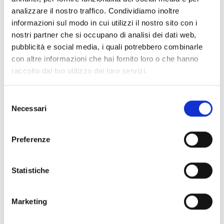
analizzare il nostro traffico. Condividiamo inoltre
Verifiche
informazioni sul modo in cui utilizzi il nostro sito con i
Verifica impianti elettrici di
nostri partner che si occupano di analisi dei dati web,
messa a terra
pubblicità e social media, i quali potrebbero combinarle
con altre informazioni che hai fornito loro o che hanno
Verifica periodica obbligatoria degli impianti
raccolto dal tuo utilizzo dei loro servizi.
elettrici di messa a terra, dei dispositivi di
protezione contro le scariche atmosferiche
e degli impianti elettrici nei luoghi con
Selezione
Necessari
pericolo di esplosione installati negli ambienti
del
di lavoro secondo il DPR 462/01.
consenso
Preferenze
Con le nostre verifiche periodiche, ogni
Statistiche
struttura sanitaria o centro benessere può
garantire la massima sicurezza a pazienti
Marketing
e operatori