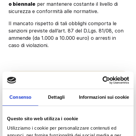
o biennale
per mantenere costante il livello di
sicurezza e conformità alle normative.
Il mancato rispetto di tali obblighi comporta le
sanzioni previste dall’art. 87 del D.Lgs. 81/08, con
ammende (da 1.000 a 10.000 euro) o arresti in
caso di violazioni.
Verifiche
Impianti ascensore
Verifiche periodiche agli impianti ascensore
Consenso
Dettagli
Informazioni sui cookie
secondo il D.P.R. 162 del 30.04.1999 e s.m.i.
per l’attuazione della direttiva 2014/33/UE
relativa agli ascensori ed ai componenti di
Questo sito web utilizza i cookie
sicurezza degli ascensori nonché per
Utilizziamo i cookie per personalizzare contenuti ed
l’esercizio degli ascensori.
annunci, per fornire funzionalità dei social media e per