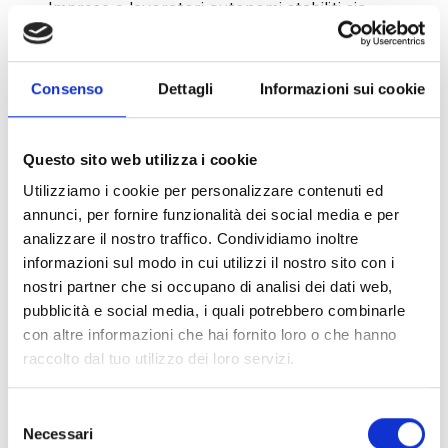
Imprese e lavoratori autonomi stabiliti sia
nell’
Unione Europea che in Paesi extra UE che
operano in Italia.
Consenso
Dettagli
Informazioni sui cookie
Come funziona il sistema a crediti?
Si
accumulano
crediti partecipando a corsi di
formazione
accreditati
e adottando misure di
sicurezza
Questo sito web utilizza i cookie
preventive:
questi crediti determinano l’idoneità a
Utilizziamo i cookie per personalizzare contenuti ed
operare.
Chi non raggiunge il numero minimo rischia
annunci, per fornire funzionalità dei social media e per
sanzioni serie o limitazioni all’accesso ai lavori.
⚠️ C'è
analizzare il nostro traffico. Condividiamo inoltre
possibilità di ottenere
crediti aggiuntivi
se il sistema
informazioni sul modo in cui utilizzi il nostro sito con i
di gestione della sicurezza sul lavoro adottato è
nostri partner che si occupano di analisi dei dati web,
certificato UNI EN ISO 45001, se si sceglie di puntare
pubblicità e social media, i quali potrebbero combinarle
sulla
sicurezza
, migliorando la gestione e il
con altre informazioni che hai fornito loro o che hanno
controllo dei rischi sul lavoro
.
La patente a
raccolto dal tuo utilizzo dei loro servizi.
crediti è un grande passo avanti per garantire la
sicurezza nei cantieri,
e allo stesso tempo un
elemento per far aumentare il valore della tua
Selezione
azienda a livello di reputazione e di allineamento ai più
Necessari
del