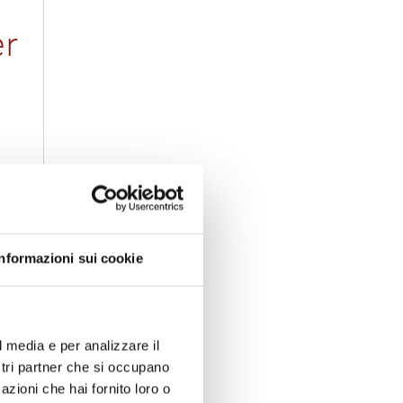
r
un
Informazioni sui cookie
l media e per analizzare il
tto
ostri partner che si occupano
le
azioni che hai fornito loro o