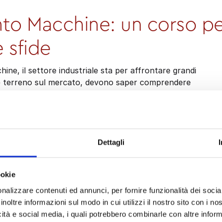
o Macchine: un corso pe
e sfide
ne, il settore industriale sta per affrontare grandi
e terreno sul mercato, devono saper comprendere
 velocemente.
zzato un corso di formazione che sia in grado di fornire 
ssaggio e aiuti i professionisti a restare aggiornati.
 da affrontare per restare competitivi, ma la sua avanzata
Dettagli
rone per migliorarsi e offrire servizi e prodotti migliori.
avanzata, l'Intelligenza Artificiale (AI), l'Internet of
ookie
 cambiando il modo di lavorare e progettare le macchine.
nalizzare contenuti ed annunci, per fornire funzionalità dei socia
, ma una necessità per chi vuole emergere.
Un altro aspe
inoltre informazioni sul modo in cui utilizzi il nostro sito con i n
egli
Organismi Notificati
, figure chiave nel garantire che 
icità e social media, i quali potrebbero combinarle con altre inform
urezza e siano conformi alle regolamentazioni.