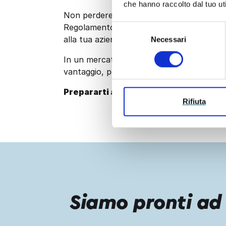
che hanno raccolto dal tuo uti
Non perdere l’occasione di ottenere le co
Regolamento Macchine e capire come tra
Selezione
alla tua azienda gli strumenti giusti per p
Necessari
del
consenso
In un mercato sempre più tecnologico e v
vantaggio, permettendoti di essere un pas
Prepararti al futuro e sfrutta al mass
Rifiuta
Siamo pronti ad 