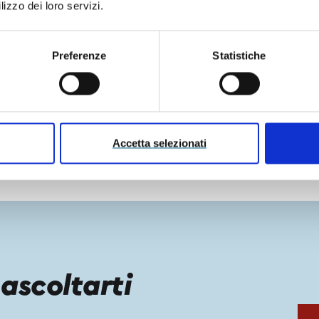
lizzo dei loro servizi.
noscenze necessarie per affrontare le nuove sfide del
sformare queste novità in
opportunità di crescita
.
Offri
erformare al meglio ed essere al sicuro da sanzioni.
Preferenze
Statistiche
eloce, essere preparati sulle nuove normative ti darà un
so avanti.
imo le tue potenzialità!
Accetta selezionati
ascoltarti