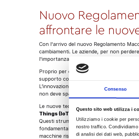
Nuovo Regolament
affrontare le nuov
Con l'arrivo del nuovo Regolamento Macchi
cambiamenti. Le aziende, per non perder
l'importanza di queste novità e adeguarsi
Proprio per questo motivo abbiamo organi
supporto concreto per affrontare questo pa
L’innovazione è una delle più grandi sfide
Consenso
non deve spaventare, anzi deve essere di sp
Le nuove tecnologie come
l'
elettronica 
Questo sito web utilizza i c
Things (IoT) e la Cyber Security
stanno
Utilizziamo i cookie per perso
Questi strumenti non sono più un'opzione
nostro traffico. Condividiamo 
fondamentale che tratteremo è il ruolo d
di analisi dei dati web, pubbl
macchine rispettino le nuove norme di sic