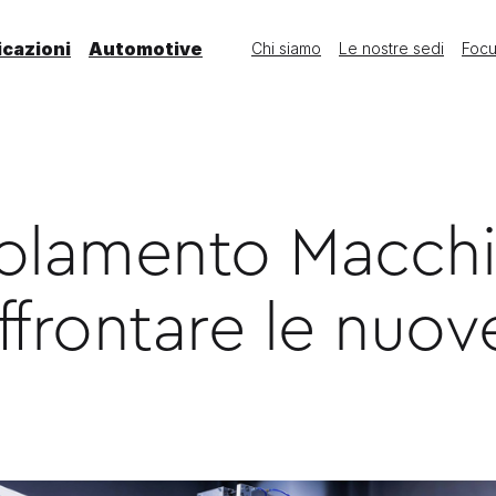
icazioni
Automotive
Chi siamo
Le nostre sedi
Foc
lamento Macchi
ffrontare le nuov