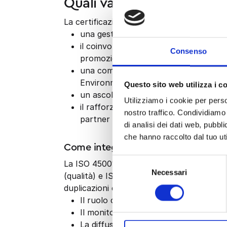
Quali vantaggi concreti p
La certificazione ISO 45001 consente:
una gestione più efficace del rischio 
il coinvolgimento attivo del managemen
Consenso
promozione della cultura della sicure
una comunicazione interna ed esterna
Environment)
Questo sito web utilizza i c
un ascolto continuo dei lavoratori, v
Utilizziamo i cookie per perso
il rafforzamento della reputazione azi
nostro traffico. Condividiamo 
partner e collaboratori
di analisi dei dati web, pubbl
che hanno raccolto dal tuo uti
Come integrare la ISO 45001 in mod
Selezione
La ISO 45001 si basa sul modello PDCA (P
Necessari
del
(qualità) e ISO 14001 (ambiente). Questa s
consenso
duplicazioni e disallineamenti. Tra i suoi pri
Il ruolo centrale della direzione, non 
Il monitoraggio di tutte le parti intere
La diffusione di una cultura condivisa d