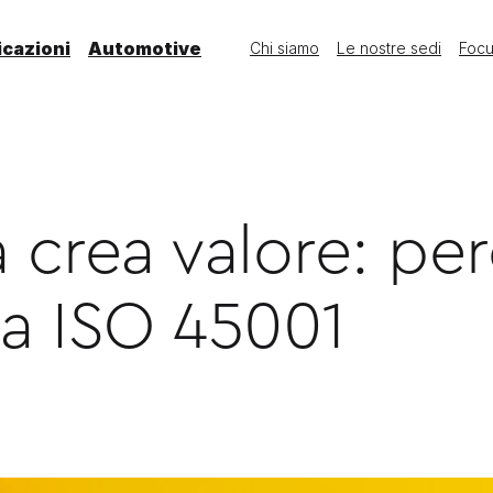
icazioni
Automotive
Chi siamo
Le nostre sedi
Foc
a crea valore: pe
la ISO 45001