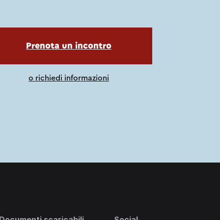
apri in una nuova scheda
Prenota un incontro
o richiedi informazioni
Documenti scaricabili
Social