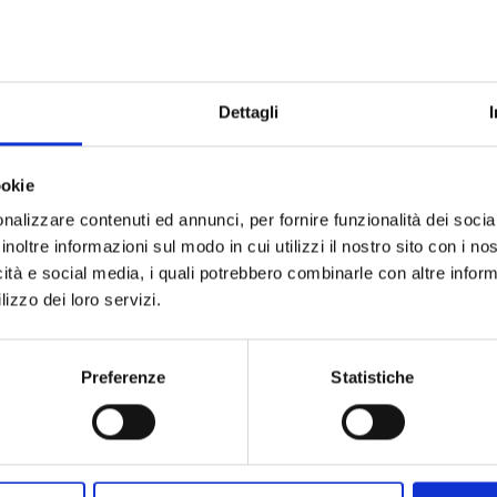
orta la ISO 45001?
e una maggiore prevenzione di infortuni e incidenti
t e dei lavoratori con ruolo chiave nella definizione e nel
Dettagli
zza
 più trasparente sui temi HSE (Health, Safety,
ookie
alorizzando esigenze e proposte di miglioramento
nalizzare contenuti ed annunci, per fornire funzionalità dei socia
endale, generando fiducia presso stakeholder, clienti,
inoltre informazioni sul modo in cui utilizzi il nostro sito con i n
icità e social media, i quali potrebbero combinarle con altre inform
lizzo dei loro servizi.
o sostenibile?
lan – Do – Check – Act), lo stesso delle norme ISO 9001
Preferenze
Statistiche
truttura integrata facilita la gestione aziendale, riducendo
ncipi:
più relegabile a un ruolo passivo o delegato;
ssate esterne (appaltatori, fornitori, costruttori);
ella salute e sicurezza in ogni livello aziendale;