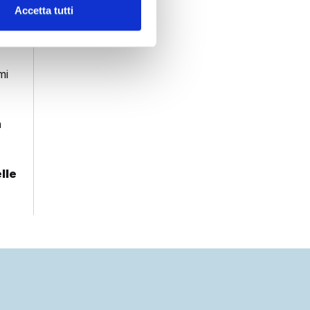
Accetta tutti
mi
n
lle