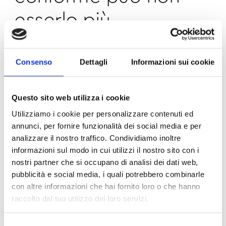
esserlo più
Non è scontato che una macchina conforme oggi
lo sia anche nel 2027, soprattutto se subisce
Consenso
Dettagli
Informazioni sui cookie
aggiornamenti, integrazioni o se è interconnessa. Il
nuovo Regolamento introduce regole molto
severe sulla gestione del ciclo di vita dei prodotti.
Questo sito web utilizza i cookie
Utilizziamo i cookie per personalizzare contenuti ed
Il nodo delle "
modifiche
annunci, per fornire funzionalità dei social media e per
analizzare il nostro traffico. Condividiamo inoltre
sostanziali
"
informazioni sul modo in cui utilizzi il nostro sito con i
nostri partner che si occupano di analisi dei dati web,
Qualsiasi intervento significativo su un impianto
pubblicità e social media, i quali potrebbero combinarle
esistente, come attività di retrofit, revamping o
con altre informazioni che hai fornito loro o che hanno
integrazione di nuove linee produttive, anche se
raccolto dal tuo utilizzo dei loro servizi.
limitato al solo livello software, richiederà
un’analisi approfondita.
Selezione