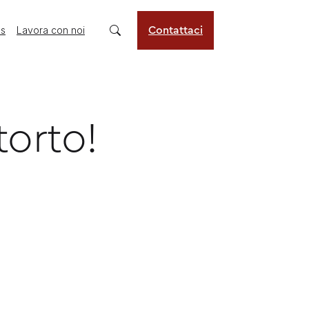
us
Lavora con noi
Contattaci
torto!