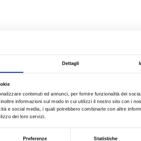
Dettagli
ascoltarti
ookie
e molto complesso, in cui dubbi,
nalizzare contenuti ed annunci, per fornire funzionalità dei socia
ano mai. Se ne hai anche tu,
inoltre informazioni sul modo in cui utilizzi il nostro sito con i n
icità e social media, i quali potrebbero combinarle con altre inform
lizzo dei loro servizi.
 necessari.
Preferenze
Statistiche