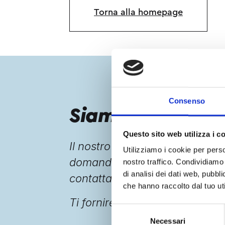
Torna alla homepage
Consenso
Siamo pronti ad 
Questo sito web utilizza i c
Il nostro è un settore tecnico 
Utilizziamo i cookie per perso
domande e richieste non manc
nostro traffico. Condividiamo 
di analisi dei dati web, pubbl
contattaci!
che hanno raccolto dal tuo uti
Ti forniremo tutti i chiarimenti
Selezione
Necessari
del